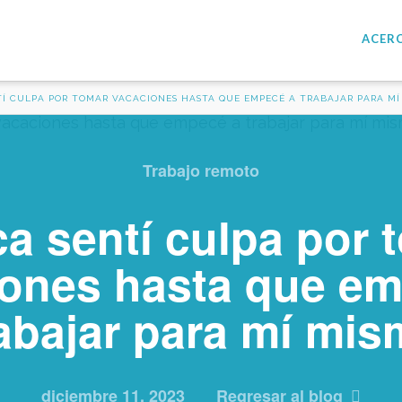
ACERC
Í CULPA POR TOMAR VACACIONES HASTA QUE EMPECÉ A TRABAJAR PARA MÍ
Trabajo remoto
a sentí culpa por 
iones hasta que em
abajar para mí mi
diciembre 11, 2023
Regresar al blog