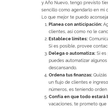
y Año Nuevo, tengo previsto tiem
sencillo como agendarlo en mi c
Lo que mejor te puedo aconseja
Planea con anticipación:
Ag
clientes, así como no le can
Establece límites:
Comunica 
Si es posible, provee contac
Delega o automatiza:
Si es 
puedes automatizar algunos 
descansando.
Ordena tus finanzas:
Quizás
un flujo de clientes e ingre
números, es teniendo orden 
Confía en que todo estará 
vacaciones, te prometo que p