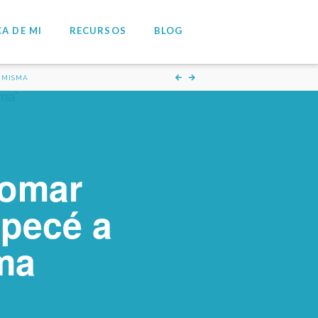
A DE MI
RECURSOS
BLOG
 MISMA
tomar
pecé a
sma