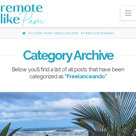
N
HOME
CURSO PARA FREELANCERS
FREELANCEANDO
Category Archive
Below you'll find a list of all posts that have been
categorized as
“Freelanceando”